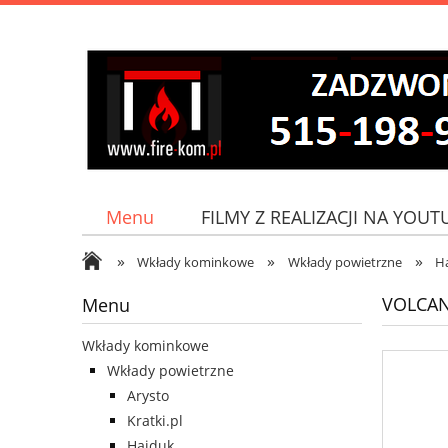
Menu
FILMY Z REALIZACJI NA YOUT
»
»
»
Jak do nas dojechać?
Wkłady kominkowe
Wkłady powietrzne
H
VOLCA
Menu
Wkłady kominkowe
Wkłady powietrzne
Arysto
Kratki.pl
Hajduk