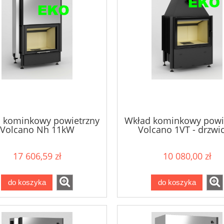
 kominkowy powietrzny
Wkład kominkowy powi
Volcano Nh 11kW
Volcano 1VT - drzwic
bezramowe 11k
17 606,59 zł
10 080,00 zł
do koszyka
do koszyka