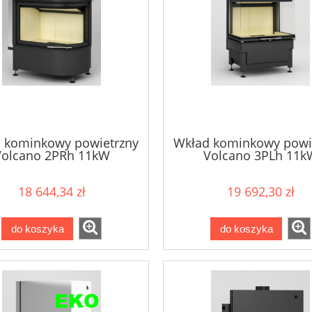
 kominkowy powietrzny
Wkład kominkowy powi
Volcano 2PRh 11kW
Volcano 3PLh 11k
18 644,34 zł
19 692,30 zł
do koszyka
do koszyka