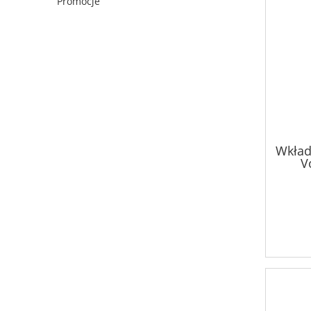
Promocje
Wkład
V