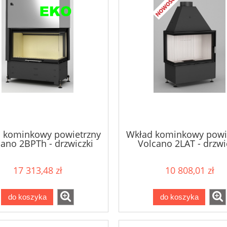
 kominkowy powietrzny
Wkład kominkowy powi
ano 2BPTh - drzwiczki
Volcano 2LAT - drzwi
bezramowe 10,5kW
bezramowe 9kW
17 313,48 zł
10 808,01 zł
do koszyka
do koszyka