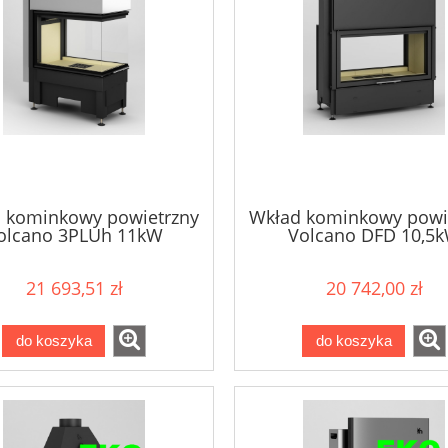
 kominkowy powietrzny
Wkład kominkowy powi
olcano 3PLUh 11kW
Volcano DFD 10,5
21 693,51 zł
20 742,00 zł
do koszyka
do koszyka