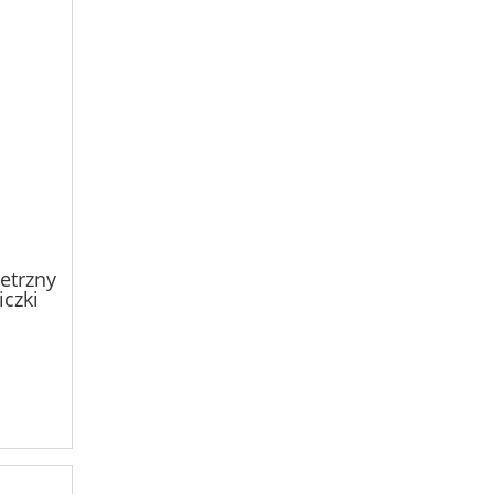
etrzny
czki
W