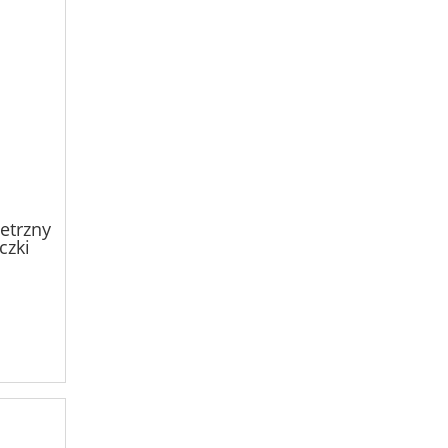
etrzny
czki
W