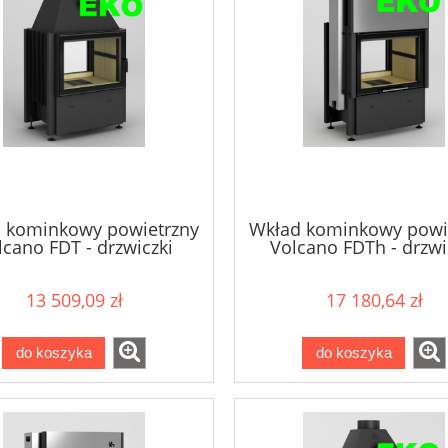
 kominkowy powietrzny
Wkład kominkowy powi
lcano FDT - drzwiczki
Volcano FDTh - drzwi
bezramowe 11kW
bezramowe 11k
13 509,09 zł
17 180,64 zł
do koszyka
do koszyka