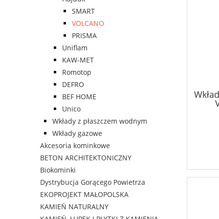
SMART
VOLCANO
PRISMA
Uniflam
KAW-MET
Romotop
DEFRO
Wkład
BEF HOME
Unico
Wkłady z płaszczem wodnym
Wkłady gazowe
Akcesoria kominkowe
BETON ARCHITEKTONICZNY
Biokominki
Dystrybucja Gorącego Powietrza
EKOPROJEKT MAŁOPOLSKA
KAMIEŃ NATURALNY
KAMIEŃ, ŁUPEK I PŁYTKI Z KAMIENIA