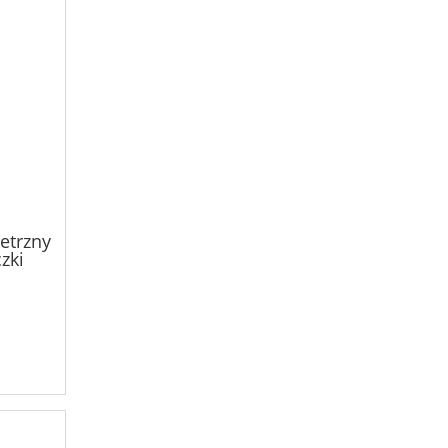
etrzny
zki
W