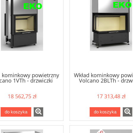
 kominkowy powietrzny
Wkład kominkowy powi
cano 1VTh - drzwiczki
Volcano 2BLTh - drzwi
bezramowe 11kW
bezramowe 10,5k
18 562,75 zł
17 313,48 zł
do koszyka
do koszyka