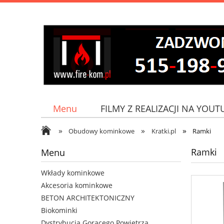
Menu
FILMY Z REALIZACJI NA YOUT
»
»
»
Jak do nas dojechać?
Obudowy kominkowe
Kratki.pl
Ramki
Ramki
Menu
Wkłady kominkowe
Akcesoria kominkowe
BETON ARCHITEKTONICZNY
Biokominki
Dystrybucja Gorącego Powietrza