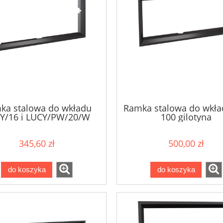
ka stalowa do wkładu
Ramka stalowa do wkł
Y/16 i LUCY/PW/20/W
100 gilotyna
345,60 zł
500,00 zł
do koszyka
do koszyka