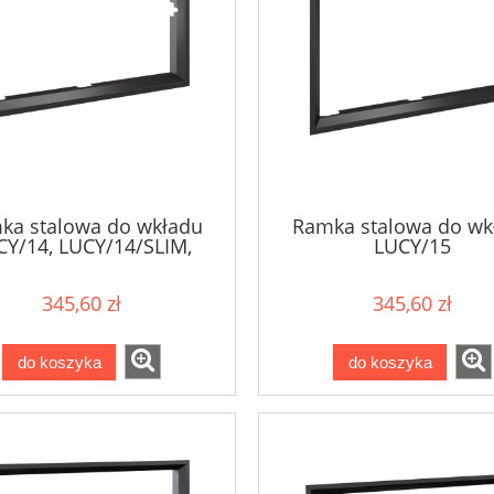
ka stalowa do wkładu
Ramka stalowa do wk
CY/14, LUCY/14/SLIM,
LUCY/15
/14/T i LUCY/PW/16/W
345,60 zł
345,60 zł
do koszyka
do koszyka