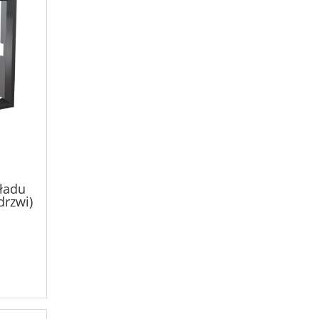
ładu
drzwi)