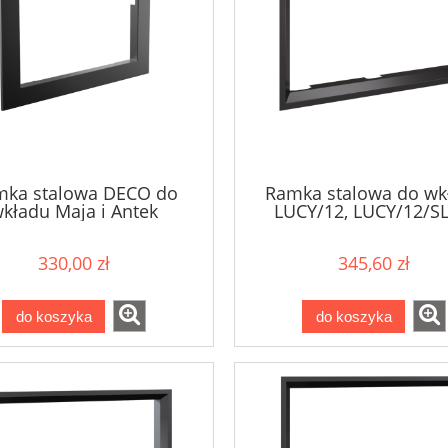
mka stalowa DECO do
Ramka stalowa do wk
kładu Maja i Antek
LUCY/12, LUCY/12/SL
LUCY/12/T i LUCY/PW
330,00 zł
345,60 zł
do koszyka
do koszyka