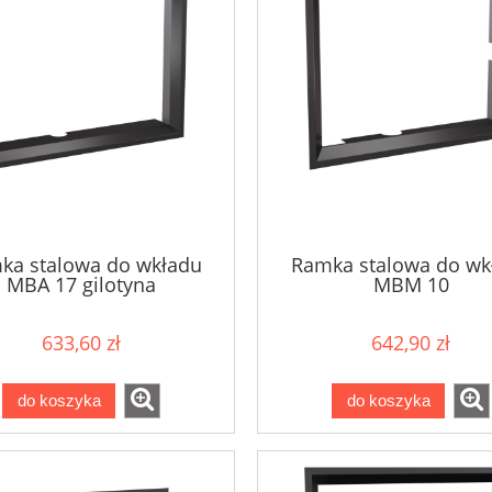
ka stalowa do wkładu
Ramka stalowa do wk
MBA 17 gilotyna
MBM 10
633,60 zł
642,90 zł
do koszyka
do koszyka