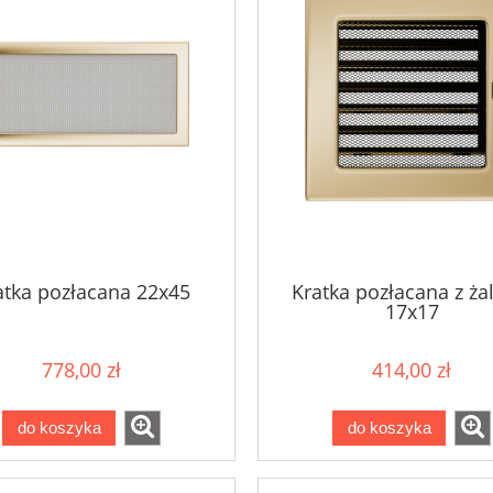
atka pozłacana 22x45
Kratka pozłacana z ża
17x17
778,00 zł
414,00 zł
do koszyka
do koszyka