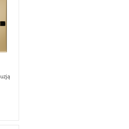
luzją