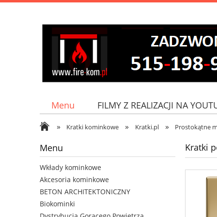
Menu
FILMY Z REALIZACJI NA YOUT
»
»
»
Jak do nas dojechać?
Kratki kominkowe
Kratki.pl
Prostokątne 
Kratki 
Menu
Wkłady kominkowe
Akcesoria kominkowe
BETON ARCHITEKTONICZNY
Biokominki
Dystrybucja Gorącego Powietrza