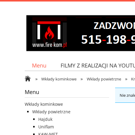
Menu
FILMY Z REALIZACJI NA YOUT
»
»
»
Jak do nas dojechać?
Wkłady kominkowe
Wkłady powietrzne
Kr
Menu
Nie znal
Wkłady kominkowe
Wkłady powietrzne
Hajduk
Uniflam
KAW-MET