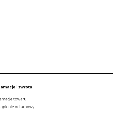
lamacje i zwroty
amacje towaru
tąpienie od umowy